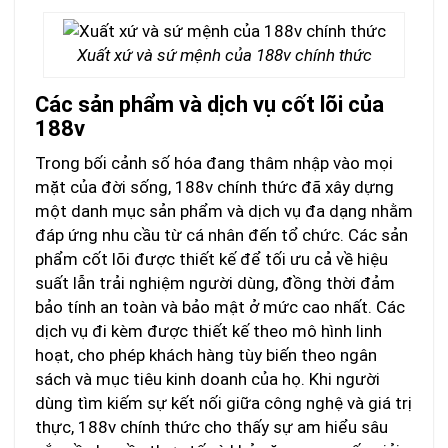
Xuất xứ và sứ mệnh của 188v chính thức
Các sản phẩm và dịch vụ cốt lõi của
188v
Trong bối cảnh số hóa đang thâm nhập vào mọi
mặt của đời sống, 188v chính thức đã xây dựng
một danh mục sản phẩm và dịch vụ đa dạng nhằm
đáp ứng nhu cầu từ cá nhân đến tổ chức. Các sản
phẩm cốt lõi được thiết kế để tối ưu cả về hiệu
suất lẫn trải nghiệm người dùng, đồng thời đảm
bảo tính an toàn và bảo mật ở mức cao nhất. Các
dịch vụ đi kèm được thiết kế theo mô hình linh
hoạt, cho phép khách hàng tùy biến theo ngân
sách và mục tiêu kinh doanh của họ. Khi người
dùng tìm kiếm sự kết nối giữa công nghệ và giá trị
thực, 188v chính thức cho thấy sự am hiểu sâu