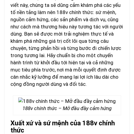
viết này, chúng ta sẽ dũng cảm khám phá các yếu
tố nền tảng làm nên 188v chính thức: sứ mệnh,
nguồn cảm hứng, các sản phẩm và dịch vụ, cũng
như cách mà thương hiệu này tương tác với người
dùng. Bạn sẽ được mời trải nghiệm thực tế và
khám phá những giá trị cốt lõi qua từng câu
chuyện, từng phản hồi và từng bước đi chiến lược
trong tương lai. Hãy chuẩn bị cho một chuyến
hành trình từ khởi đầu tới hiện tại và cả những
mục tiêu phía trước, nơi mà mỗi quyết định được
cân nhắc kỹ lưỡng để mang lại lợi ích lâu dài cho
cộng đồng người dùng và đối tác.
188v chính thức – Mở đầu đầy cảm hứng
Xuất xứ và sứ mệnh của 188v chính
thức