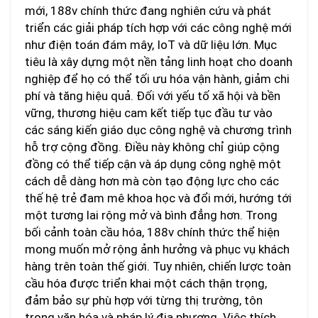
mới, 188v chính thức đang nghiên cứu và phát
triển các giải pháp tích hợp với các công nghệ mới
như điện toán đám mây, IoT và dữ liệu lớn. Mục
tiêu là xây dựng một nền tảng linh hoạt cho doanh
nghiệp để họ có thể tối ưu hóa vận hành, giảm chi
phí và tăng hiệu quả. Đối với yếu tố xã hội và bền
vững, thương hiệu cam kết tiếp tục đầu tư vào
các sáng kiến giáo dục công nghệ và chương trình
hỗ trợ cộng đồng. Điều này không chỉ giúp cộng
đồng có thể tiếp cận và áp dụng công nghệ một
cách dễ dàng hơn mà còn tạo động lực cho các
thế hệ trẻ đam mê khoa học và đổi mới, hướng tới
một tương lai rộng mở và bình đẳng hơn. Trong
bối cảnh toàn cầu hóa, 188v chính thức thể hiện
mong muốn mở rộng ảnh hưởng và phục vụ khách
hàng trên toàn thế giới. Tuy nhiên, chiến lược toàn
cầu hóa được triển khai một cách thận trọng,
đảm bảo sự phù hợp với từng thị trường, tôn
trọng văn hóa và pháp lý địa phương. Việc thích