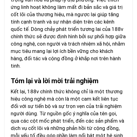
ứng linh hoạt không làm mất đi bản sắc và giá trị
cốt lõi của thương hiệu, mà ngược lại giúp tăng
tính cạnh tranh và sự nhận diện trên các kênh
quốc tế. Dòng chảy phát triển tương lai của 188v
chính thức sẽ được định hình bởi sự phối hợp giữa
công nghệ, con người và trách nhiệm xã hội, nhằm
mục tiêu mang lại lợi ích bền vững cho khách
hàng, đối tác và cộng đồng ở khắp nơi trên hành
tinh.
Tóm lại và lời mời trải nghiệm
Kết lại, 188v chính thức không chỉ là một thương
hiệu công nghệ mà còn là một cam kết liên tục
đối với sự tiến bộ và sự trọn vẹn của trải nghiệm
người dùng. Từ nguồn gốc ý nghĩa của tên gọi,
qua các cột mốc phát triển, đến các sản phẩm và
dịch vụ cốt lõi và những phản hồi từ cộng đồng,
mỗi yếu tố đều góp phần làm nổi bật một hệ sinh