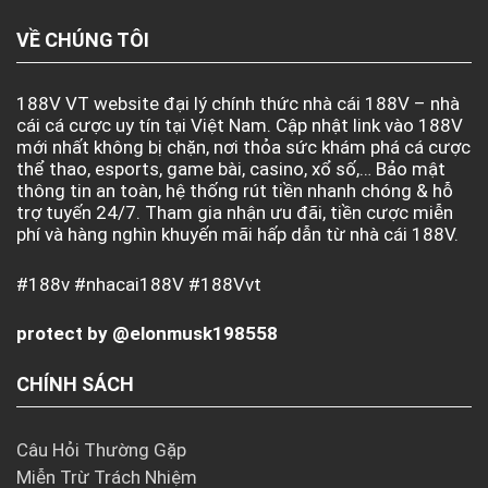
VỀ CHÚNG TÔI
188V VT website đại lý chính thức nhà cái 188V – nhà
cái cá cược uy tín tại Việt Nam. Cập nhật link vào 188V
mới nhất không bị chặn, nơi thỏa sức khám phá cá cược
thể thao, esports, game bài, casino, xổ số,… Bảo mật
thông tin an toàn, hệ thống rút tiền nhanh chóng & hỗ
trợ tuyến 24/7. Tham gia nhận ưu đãi, tiền cược miễn
phí và hàng nghìn khuyến mãi hấp dẫn từ nhà cái 188V.
#188v #nhacai188V #188Vvt
protect by @elonmusk198558
CHÍNH SÁCH
Câu Hỏi Thường Gặp
Miễn Trừ Trách Nhiệm