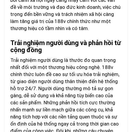
bối cảnh xã hội ngày càng nhạy cảm với các vấn
đề về môi trường và đạo đức kinh doanh, việc chú
trọng đến bền vững và trách nhiệm xã hội càng
làm tăng giá trị của 188v chính thức như một
thương hiệu có tầm nhìn và có tâm.
Trải nghiệm người dùng và phản hồi từ
cộng đồng
Trải nghiệm người dùng là thước đo quan trọng
nhất đối với một thương hiệu công nghệ. 188v
chính thức luôn đề cao sự tối ưu hóa trải nghiệm,
từ giao diện người dùng thân thiện đến hệ thống
hỗ trợ 24/7. Người dùng thường mô tả sự gọn
gàng, dễ sử dụng và khả năng tùy biến cao của
các sản phẩm. Những phản hồi tích cực thường
nhấn mạnh sự liền mạch giữa các công cụ, khả
năng tích hợp với các nền tảng quen thuộc và sự
ổn định của hệ thống ngay cả trong thời gian cao
điểm của công việc. Đôi khi, những câu chuyện