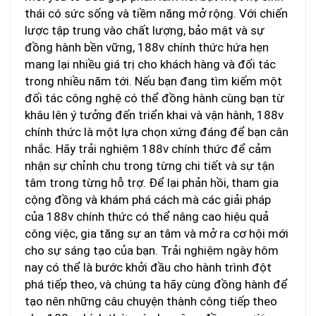
thái có sức sống và tiềm năng mở rộng. Với chiến
lược tập trung vào chất lượng, bảo mật và sự
đồng hành bền vững, 188v chính thức hứa hẹn
mang lại nhiều giá trị cho khách hàng và đối tác
trong nhiều năm tới. Nếu bạn đang tìm kiếm một
đối tác công nghệ có thể đồng hành cùng bạn từ
khâu lên ý tưởng đến triển khai và vận hành, 188v
chính thức là một lựa chọn xứng đáng để bạn cân
nhắc. Hãy trải nghiệm 188v chính thức để cảm
nhận sự chỉnh chu trong từng chi tiết và sự tận
tâm trong từng hỗ trợ. Để lại phản hồi, tham gia
cộng đồng và khám phá cách mà các giải pháp
của 188v chính thức có thể nâng cao hiệu quả
công việc, gia tăng sự an tâm và mở ra cơ hội mới
cho sự sáng tạo của bạn. Trải nghiệm ngày hôm
nay có thể là bước khởi đầu cho hành trình đột
phá tiếp theo, và chúng ta hãy cùng đồng hành để
tạo nên những câu chuyện thành công tiếp theo