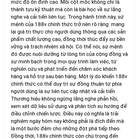
mức độ ổn định cao. Mỗi cột mốc không chỉ là
thành tựu kỹ thuật mà còn là bài học về sự lắng
nghe và cải tiến liên tục. Trong hành trình này, sứ
mệnh của 188v chính thức trở nên rõ ràng: mang
lại giá trị thực cho người dùng thông qua các sản
phẩm chất lượng cao, đồng thời thúc đẩy sự bền
vững và trách nhiệm xã hội. Có thể nói, sứ mệnh
đó được nuôi dưỡng từ lòng tin của cộng đồng và
sự minh bạch trong mọi quy trình làm việc, từ
nghiên cứu và phát triển đến chăm sóc khách
hàng và hỗ trợ sau bán hàng. Một lý do khiến 188v
chính thức có thể duy trì sự đồng thuận từ phía
người dùng là sự liên tục cập nhật và cải tiến.
Thương hiệu không ngừng lắng nghe phản hồi,
xem xét dữ liệu sử dụng và phân tích xu hướng để
điều chỉnh chiến lược. Điều này có nghĩa là trải
nghiệm ngày hôm nay không phải là đích đến mà
là một bước đệm cho những đột phá tiếp theo.
Đồng thời, 188v chính thức còn chú trọng đến