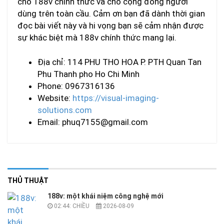
cho 188v chính thức và cho cộng đồng người
dùng trên toàn cầu. Cảm ơn bạn đã dành thời gian
đọc bài viết này và hi vọng bạn sẽ cảm nhận được
sự khác biệt mà 188v chính thức mang lại.
Địa chỉ: 114 PHU THO HOA P. PTH Quan Tan
Phu Thanh pho Ho Chi Minh
Phone: 0967316136
Website:
https://visual-imaging-
solutions.com
Email:
phuq7155@gmail.com
THỦ THUẬT
188v: một khái niệm công nghệ mới
02:44: CHIỀU
2026-08-09