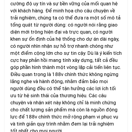
cường độ uy tín và sự bền vững của mối quan hệ
với khách hàng. Để minh họa cho câu chuyện về
trải nghiệm, chúng ta có thể đưa ra một số mô tả
tổng quát từ người dùng: có người nói rằng giao
diện mới trông hiện đại và trực quan, có người
khen sự ổn định của hệ thống cho dự án dài ngày,
có người nhìn nhận sự hỗ trợ nhanh chóng như
một điểm cộng lớn cho sự tin cậy. Dù là ý kiến tích
cực hay phản hồi mang tính xây dựng, tất cả đều
góp phần hình thành một vòng lặp cải tiến liên tục.
Điều quan trọng là 188v chính thức không ngừng
lắng nghe và hành động, nhằm đảm bảo mọi
người dùng đều có thể tận hưởng các lợi ích tối
ưu từ hệ sinh thái của thương hiệu. Các câu
chuyện và nhận xét này không chỉ là minh chứng
cho chất lượng sản phẩm mà còn là nguồn động
lực để 188v chính thức mở rộng phạm vi phục vụ
và tinh giản quy trình nhằm đem lại trải nghiệm
tốt nhất cho mọi người.