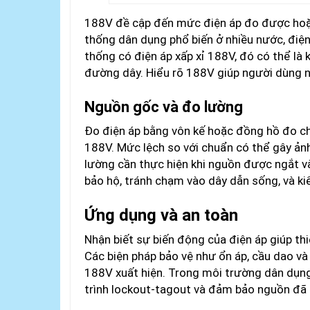
188V đề cập đến mức điện áp đo được hoặc
thống dân dụng phổ biến ở nhiều nước, điệ
thống có điện áp xấp xỉ 188V, đó có thể là 
đường dây. Hiểu rõ 188V giúp người dùng nh
Nguồn gốc và đo lường
Đo điện áp bằng vôn kế hoặc đồng hồ đo ch
188V. Mức lệch so với chuẩn có thể gây ảnh
lường cần thực hiện khi nguồn được ngắt v
bảo hộ, tránh chạm vào dây dẫn sống, và ki
Ứng dụng và an toàn
Nhận biết sự biến động của điện áp giúp thi
Các biện pháp bảo vệ như ổn áp, cầu dao và t
188V xuất hiện. Trong môi trường dân dụng
trình lockout-tagout và đảm bảo nguồn đã đ