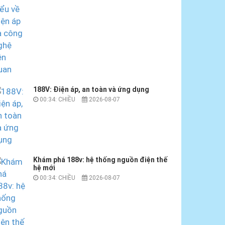
188V: Điện áp, an toàn và ứng dụng
00:34: CHIỀU
2026-08-07
Khám phá 188v: hệ thống nguồn điện thế
hệ mới
00:34: CHIỀU
2026-08-07