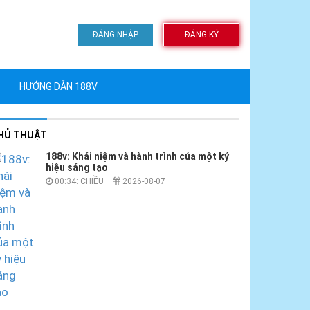
ĐĂNG NHẬP
ĐĂNG KÝ
HƯỚNG DẪN 188V
HỦ THUẬT
188v: Khái niệm và hành trình của một ký
hiệu sáng tạo
00:34: CHIỀU
2026-08-07