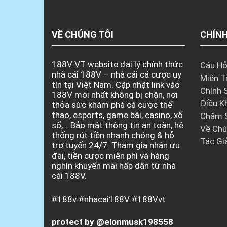
VỀ CHÚNG TÔI
CHÍN
188V VT website đại lý chính thức
Câu Hỏ
nhà cái 188V – nhà cái cá cược uy
Miễn T
tín tại Việt Nam. Cập nhật link vào
Chính 
188V mới nhất không bị chặn, nơi
Điều K
thỏa sức khám phá cá cược thể
thao, esports, game bài, casino, xổ
Chăm 
số,… Bảo mật thông tin an toàn, hệ
Về Chú
thống rút tiền nhanh chóng & hỗ
Tác Gi
trợ tuyến 24/7. Tham gia nhận ưu
đãi, tiền cược miễn phí và hàng
nghìn khuyến mãi hấp dẫn từ nhà
cái 188V.
#188v #nhacai188V #188Vvt
protect by @elonmusk198558