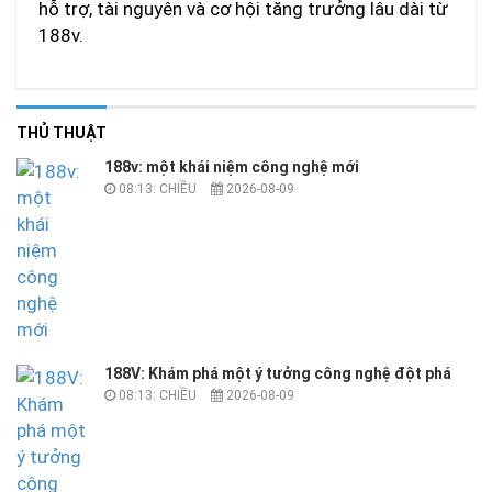
hỗ trợ, tài nguyên và cơ hội tăng trưởng lâu dài từ
188v.
THỦ THUẬT
188v: một khái niệm công nghệ mới
08:13: CHIỀU
2026-08-09
188V: Khám phá một ý tưởng công nghệ đột phá
08:13: CHIỀU
2026-08-09