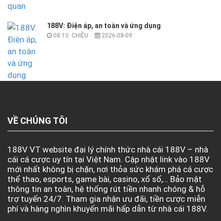
188V: Điện áp, an toàn và ứng dụng
08:13: CHIỀU
2026-08-09
VỀ CHÚNG TÔI
188V VT website đại lý chính thức nhà cái 188V – nhà
cái cá cược uy tín tại Việt Nam. Cập nhật link vào 188V
mới nhất không bị chặn, nơi thỏa sức khám phá cá cược
thể thao, esports, game bài, casino, xổ số,… Bảo mật
thông tin an toàn, hệ thống rút tiền nhanh chóng & hỗ
trợ tuyến 24/7. Tham gia nhận ưu đãi, tiền cược miễn
phí và hàng nghìn khuyến mãi hấp dẫn từ nhà cái 188V.