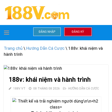
TOGGLE
ĐĂNG NHẬP
ĐĂNG KÝ
NAVIGATION
Trang chủ
\
Hướng Dẫn Cá Cược
\ 188v: khái niệm và
hành trình
188v: khái niệm và hành trình
188V VT
08 THÁNG 08 2026
HƯỚNG DẪN CÁ CƯỢC