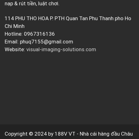
nạp & rút tiền, luật chơi.
114 PHU THO HOA P. PTH Quan Tan Phu Thanh pho Ho
Chi Minh
Hotline: 0967316136
Email:
phuq7155@gmail.com
Website:
visual-imaging-solutions.com
Copyright © 2024 by
188V VT
- Nhà cái hàng đầu Châu