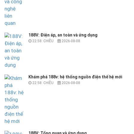
188V: Điện áp, an toàn và ứng dụng
22:58: CHIỀU
2026-08-08
Khám phá 188v: hệ thống nguồn điện thế hệ mới
22:58: CHIỀU
2026-08-08
188V: Tổng quan và ứng dụng