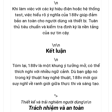
\n
Khi làm việc với các ký hiệu điện hoặc hệ thống
test, việc hiểu rõ ý nghĩa của 188v giúp đảm
bảo an toàn cho người dùng và thiết bị. Tuân
thủ tiêu chuẩn và kiểm tra định kỳ là nền tảng
của sự tin cậy.
\n\n
Kết luận
\n
Tóm lại, 188v là một khung ý tưởng mở, có thể
thích nghi với nhiều ngữ cảnh. Dù bạn gặp nó
trong kỹ thuật hay nghệ thuật, 188v mời gọi
suy nghĩ về ranh giới giữa thực thi và sáng tạo.
">
Thiết kế và trải nghiệm người dùng\n\n
Trách nhiệm và an toàn