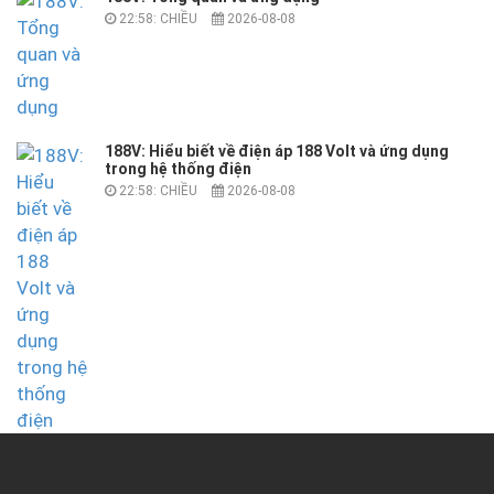
22:58: CHIỀU
2026-08-08
188V: Hiểu biết về điện áp 188 Volt và ứng dụng
trong hệ thống điện
22:58: CHIỀU
2026-08-08