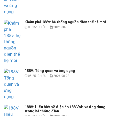
Khám phá 188v: hệ thống nguồn điện thế hệ mới
05:25: CHIỀU
2026-08-08
188V: Tổng quan và ứng dụng
05:25: CHIỀU
2026-08-08
188V: Hiểu biết về điện áp 188 Volt và ứng dụng
trong hệ thống điện