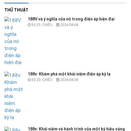
THỦ THUẬT
188V và ý nghĩa của nó trong điện áp hiện đại
05:25: CHIỀU
2026-08-08
188v: Khám phá một khái niệm điện áp kỳ lạ
05:25: CHIỀU
2026-08-08
188v: Khái niệm và hành trình của một ký hiệu sáng