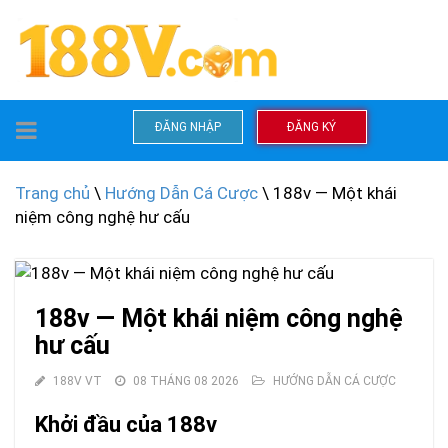
TOGGLE
ĐĂNG NHẬP
ĐĂNG KÝ
NAVIGATION
Trang chủ
\
Hướng Dẫn Cá Cược
\ 188v — Một khái
niệm công nghệ hư cấu
188v — Một khái niệm công nghệ
hư cấu
188V VT
08 THÁNG 08 2026
HƯỚNG DẪN CÁ CƯỢC
Khởi đầu của 188v