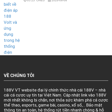
05:25: CHIỀU
2026-08-08
VỀ CHÚNG TÔI
188V VT website đại lý chính thức nhà cái 188V – nhà
cái cá cược uy tín tại Việt Nam. Cập nhật link vào 188V
mới nhất không bị chặn, nơi thỏa sức khám phá cá cược
thể thao, esports, game bài, casino, xổ số,… Bảo mật
thông tin an toàn, hệ thống rút tiền nhanh chóng & hỗ