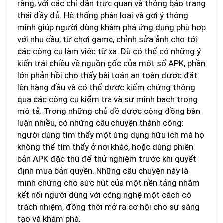
ràng, với các chỉ dẫn trực quan và thông báo trạng
thái đầy đủ. Hệ thống phân loại và gợi ý thông
minh giúp người dùng khám phá ứng dụng phù hợp
với nhu cầu, từ chơi game, chỉnh sửa ảnh cho tới
các công cụ làm việc từ xa. Dù có thể có những ý
kiến trái chiều về nguồn gốc của một số APK, phần
lớn phản hồi cho thấy bài toán an toàn được đặt
lên hàng đầu và có thể được kiểm chứng thông
qua các công cụ kiểm tra và sự minh bạch trong
mô tả. Trong những chủ đề được cộng đồng bàn
luận nhiều, có những câu chuyện thành công:
người dùng tìm thấy một ứng dụng hữu ích mà họ
không thể tìm thấy ở nơi khác, hoặc dùng phiên
bản APK đặc thù để thử nghiệm trước khi quyết
định mua bản quyền. Những câu chuyện này là
minh chứng cho sức hút của một nền tảng nhằm
kết nối người dùng với công nghệ một cách có
trách nhiệm, đồng thời mở ra cơ hội cho sự sáng
tạo và khám phá.