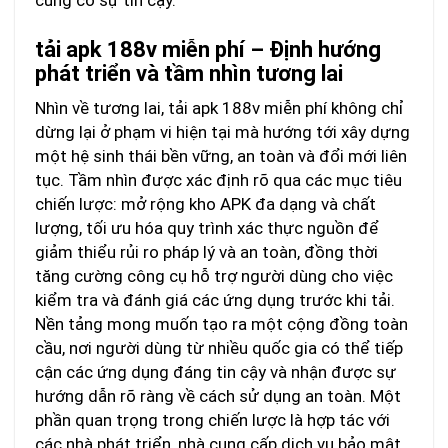
củng cố sự tin cậy.
tải apk 188v miễn phí – Định hướng
phát triển và tầm nhìn tương lai
Nhìn về tương lai, tải apk 188v miễn phí không chỉ
dừng lại ở phạm vi hiện tại mà hướng tới xây dựng
một hệ sinh thái bền vững, an toàn và đổi mới liên
tục. Tầm nhìn được xác định rõ qua các mục tiêu
chiến lược: mở rộng kho APK đa dạng và chất
lượng, tối ưu hóa quy trình xác thực nguồn để
giảm thiểu rủi ro pháp lý và an toàn, đồng thời
tăng cường công cụ hỗ trợ người dùng cho việc
kiểm tra và đánh giá các ứng dụng trước khi tải.
Nền tảng mong muốn tạo ra một cộng đồng toàn
cầu, nơi người dùng từ nhiều quốc gia có thể tiếp
cận các ứng dụng đáng tin cậy và nhận được sự
hướng dẫn rõ ràng về cách sử dụng an toàn. Một
phần quan trọng trong chiến lược là hợp tác với
các nhà phát triển, nhà cung cấp dịch vụ bảo mật