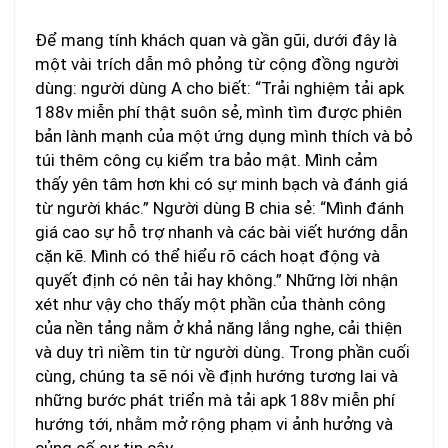
Để mang tính khách quan và gần gũi, dưới đây là
một vài trích dẫn mô phỏng từ cộng đồng người
dùng: người dùng A cho biết: “Trải nghiệm tải apk
188v miễn phí thật suôn sẻ, mình tìm được phiên
bản lành mạnh của một ứng dụng mình thích và bỏ
túi thêm công cụ kiểm tra bảo mật. Mình cảm
thấy yên tâm hơn khi có sự minh bạch và đánh giá
từ người khác.” Người dùng B chia sẻ: “Mình đánh
giá cao sự hỗ trợ nhanh và các bài viết hướng dẫn
cặn kẽ. Mình có thể hiểu rõ cách hoạt động và
quyết định có nên tải hay không.” Những lời nhận
xét như vậy cho thấy một phần của thành công
của nền tảng nằm ở khả năng lắng nghe, cải thiện
và duy trì niềm tin từ người dùng. Trong phần cuối
cùng, chúng ta sẽ nói về định hướng tương lai và
những bước phát triển mà tải apk 188v miễn phí
hướng tới, nhằm mở rộng phạm vi ảnh hưởng và