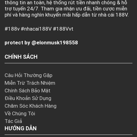
188V VT website đại lý chính thức nhà cái 188V – nhà
cái cá cược uy tín tại Việt Nam. Cập nhật link vào 188V
mới nhất không bị chặn, nơi thỏa sức khám phá cá cược
thể thao, esports, game bài, casino, xổ số,… Bảo mật
thông tin an toàn, hệ thống rút tiền nhanh chóng & hỗ
trợ tuyến 24/7. Tham gia nhận ưu đãi, tiền cược miễn
phí và hàng nghìn khuyến mãi hấp dẫn từ nhà cái 188V.
#188v #nhacai188V #188Vvt
protect by @elonmusk198558
CHÍNH SÁCH
Câu Hỏi Thường Gặp
Miễn Trừ Trách Nhiệm
Chính Sách Bảo Mật
Điều Khoản Sử Dụng