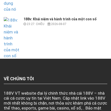
188v: Khái niệm và hành trình của một con số
23:27: CHIỀU
2026-08-07
VỀ CHÚNG TÔI