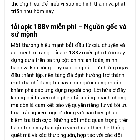
thương hiệu, để hiểu vì sao nó hình thành và phát
triển như hôm nay.
tải apk 188v miễn phí – Nguồn gốc và
sứ mệnh
Một thương hiệu mạnh bắt đầu từ câu chuyện và
sứ mệnh rõ ràng. tải apk 188v miễn phí được xây
dựng dựa trên ba trụ cột chính: an toàn, minh
bạch và khả năng truy cập rộng rãi. Từ những ngày
đầu thành lập, nền tảng đã định hướng trở thành
một địa chỉ đáng tin cậy cho người dùng muốn
khám phá các ứng dụng ngoài chợ. Lời hứa ở đây
không chỉ là việc cho phép tải xuống nhanh chóng
mà còn là cam kết bảo vệ quyền riêng tư và tối ưu
hóa trải nghiệm người dùng với các biện pháp
kiểm tra tích cực. Những cột mốc quan trọng trên
hành trình này bao gồm việc hoàn thiện hệ thống
quét mã và xác thực nguồn, hợp tác với các đối