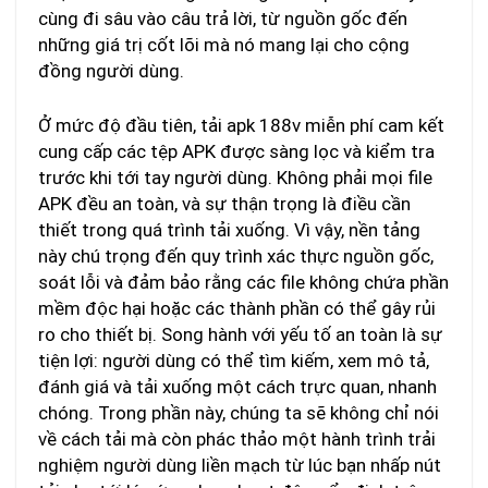
cùng đi sâu vào câu trả lời, từ nguồn gốc đến
những giá trị cốt lõi mà nó mang lại cho cộng
đồng người dùng.
Ở mức độ đầu tiên, tải apk 188v miễn phí cam kết
cung cấp các tệp APK được sàng lọc và kiểm tra
trước khi tới tay người dùng. Không phải mọi file
APK đều an toàn, và sự thận trọng là điều cần
thiết trong quá trình tải xuống. Vì vậy, nền tảng
này chú trọng đến quy trình xác thực nguồn gốc,
soát lỗi và đảm bảo rằng các file không chứa phần
mềm độc hại hoặc các thành phần có thể gây rủi
ro cho thiết bị. Song hành với yếu tố an toàn là sự
tiện lợi: người dùng có thể tìm kiếm, xem mô tả,
đánh giá và tải xuống một cách trực quan, nhanh
chóng. Trong phần này, chúng ta sẽ không chỉ nói
về cách tải mà còn phác thảo một hành trình trải
nghiệm người dùng liền mạch từ lúc bạn nhấp nút