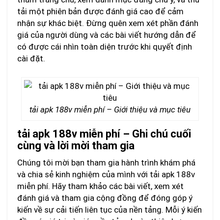
tải một phiên bản được đánh giá cao để cảm
nhận sự khác biệt. Đừng quên xem xét phần đánh
giá của người dùng và các bài viết hướng dẫn để
có được cái nhìn toàn diện trước khi quyết định
cài đặt.
tải apk 188v miễn phí – Giới thiệu và mục tiêu
tải apk 188v miễn phí – Ghi chú cuối
cùng và lời mời tham gia
Chúng tôi mời bạn tham gia hành trình khám phá
và chia sẻ kinh nghiệm của mình với tải apk 188v
miễn phí. Hãy tham khảo các bài viết, xem xét
đánh giá và tham gia cộng đồng để đóng góp ý
kiến về sự cải tiến liên tục của nền tảng. Mỗi ý kiến