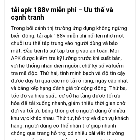
tải apk 188v miễn phí – Ưu thế và
cạnh tranh
Trong bối cảnh thị trường ứng dụng không ngừng
biến động, tải apk 188v miễn phí nổi lên nhờ một
chuỗi ưu thế tập trung vào người dùng và bảo
mật. Đầu tiên là sự tập trung vào an toàn. Mọi
APK được kiểm tra kỹ lưỡng trước khi xuất bản,
với hệ thống nhận diện nguồn, chữ ký số và kiểm
tra mã độc. Thứ hai, tính minh bạch và độ tin cậy
được duy trì qua các mô tả rõ ràng, ngày cập nhật
và bảng xếp hạng đánh giá từ cộng đồng. Thứ ba,
tốc độ và hiệu suất: cơ sở hạ tầng được tối ưu
hóa để tải xuống nhanh, giảm thiểu thời gian chờ
đợi và tối ưu băng thông cho người dùng ở nhiều
khu vực khác nhau. Thứ tư, hỗ trợ và dịch vụ khách
hàng: người dùng có thể nhận trợ giúp nhanh
chóng qua trang hỗ trợ, có nhiều bài viết thường