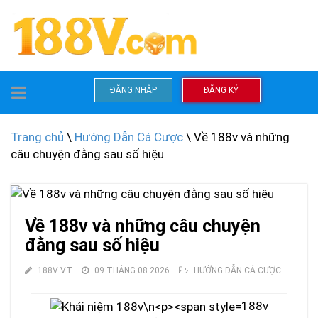
TOGGLE
ĐĂNG NHẬP
ĐĂNG KÝ
NAVIGATION
Trang chủ
\
Hướng Dẫn Cá Cược
\ Về 188v và những
câu chuyện đằng sau số hiệu
Về 188v và những câu chuyện
đằng sau số hiệu
188V VT
09 THÁNG 08 2026
HƯỚNG DẪN CÁ CƯỢC
188v