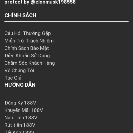
protect by @elonmusk198558
CHÍNH SÁCH
Câu Hỏi Thường Gặp
Miễn Trừ Trách Nhiệm
Chính Sách Bảo Mật
Điều Khoản Sử Dụng
Chăm Sóc Khách Hàng
Về Chúng Tôi
Tác Giả
HƯỚNG DẪN
Đăng Ký 188V
Khuyến Mãi 188V
Nạp Tiền 188V
Rút tiền 188V
Tải App 188V