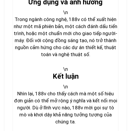
Ứng dụng và ảnh hưởng
\n
Trong ngành công nghệ, 188v có thể xuất hiện
như một mã phiên bản, một cách đánh dấu tiến
trình, hoặc một chuẩn mới cho giao tiếp người-
máy. Đối với cộng đồng sáng tạo, nó trở thành
nguồn cảm hứng cho các dự án thiết kế, thuật
toán và nghệ thuật số.
\n
Kết luận
\n
Nhìn lại, 188v cho thấy cách mà một số hiệu
đơn giản có thể mở rộng ý nghĩa và kết nối mọi
người. Dù ở lĩnh vực nào, 188v mời gọi sự tò
mò và khơi dậy khả năng tưởng tượng của
chúng ta.