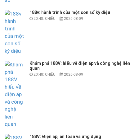
188v: hành trình của một con số kỳ diệu
20:48: CHIỀU
2026-08-09
Khám phá 188V: hiểu về điện áp và công nghệ liên
quan
20:48: CHIỀU
2026-08-09
188V: Điện áp, an toàn và ứng dụng