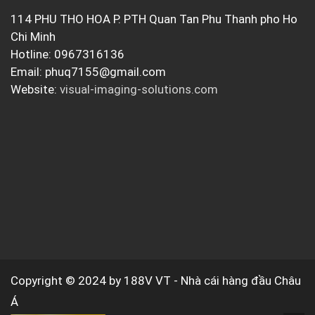
114 PHU THO HOA P. PTH Quan Tan Phu Thanh pho Ho
Chi Minh
Hotline: 0967316136
Email:
phuq7155@gmail.com
Website:
visual-imaging-solutions.com
Copyright © 2024 by
188V VT
- Nhà cái hàng đầu Châu
Á