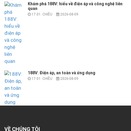
Khám phá 188V: hiểu về điện áp và công nghệ liên
quan
17:01: CHIỀU
2026-08-09
188V: Điện áp, an toàn và ứng dụng
17:01: CHIỀU
2026-08-09
VỀ CHÚNG TÔI