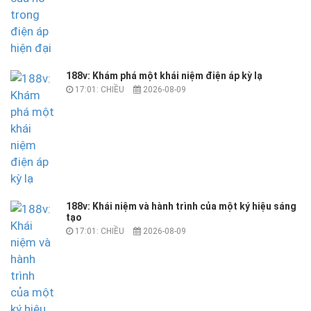
188v: Khám phá một khái niệm điện áp kỳ lạ
17:01: CHIỀU
2026-08-09
188v: Khái niệm và hành trình của một ký hiệu sáng
tạo
17:01: CHIỀU
2026-08-09