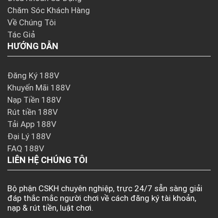
Chăm Sóc Khách Hàng
Về Chúng Tôi
Tác Giả
HƯỚNG DẪN
Đăng Ký 188V
Khuyến Mãi 188V
Nạp Tiền 188V
Rút tiền 188V
Tải App 188V
Đại Lý 188V
FAQ 188V
LIÊN HỆ CHÚNG TÔI
Bộ phận CSKH chuyên nghiệp, trực 24/7 sẵn sàng giải
đáp thắc mắc người chơi về cách đăng ký tài khoản,
nạp & rút tiền, luật chơi.