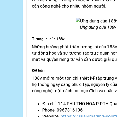
cận công nghệ cho nhiều nhóm người.
Ứng dụng của 188v 
Tương lai của 188v
Những hướng phát triển tương lai của 188v 
tự động hóa và sự tương tác trực quan hơn
mật và quyền riêng tư vẫn cần được giải qu
Kết luận
188v mở ra một tôn chỉ thiết kế tập trung v
hệ thống ngày càng phức tạp, nguyên lý của
công nghệ một cách có mục đích và nhân v
Địa chỉ: 114 PHU THO HOA P. PTH Qua
Phone: 0967316136
Website:
https://visual-imaging-solu