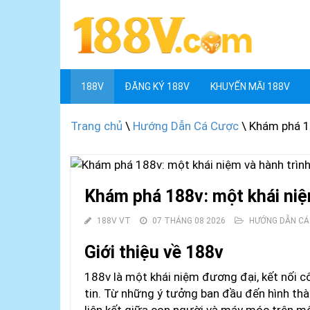
188V
ĐĂNG KÝ 188V
KHUYẾN MÃI 188V
Trang chủ
\
Hướng Dẫn Cá Cược
\ Khám phá 18
Khám phá 188v: một khái niệ
188V VT
07 THÁNG 08 2026
HƯỚNG DẪN CÁ
Giới thiệu về 188v
188v là một khái niệm đương đại, kết nối c
tin. Từ những ý tưởng ban đầu đến hình th
liên kết giữa con người và máy móc trên mộ