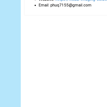
Email:
phuq7155@gmail.com