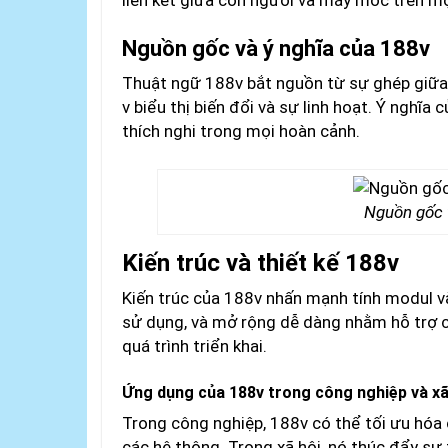
Nguồn gốc và ý nghĩa của 188v
Thuật ngữ 188v bắt nguồn từ sự ghép giữa 
v biểu thị biến đổi và sự linh hoạt. Ý nghĩa
thích nghi trong mọi hoàn cảnh.
Nguồn gốc 
Kiến trúc và thiết kế 188v
Kiến trúc của 188v nhấn mạnh tính modul và
sử dụng, và mở rộng dễ dàng nhằm hỗ trợ 
quá trình triển khai.
Ứng dụng của 188v trong công nghiệp và xã
Trong công nghiệp, 188v có thể tối ưu hóa ch
các hệ thông. Trong xã hội, nó thúc đẩy sự 