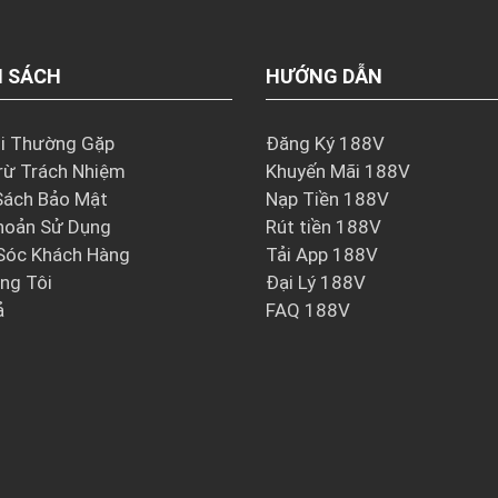
H SÁCH
HƯỚNG DẪN
i Thường Gặp
Đăng Ký 188V
rừ Trách Nhiệm
Khuyến Mãi 188V
Sách Bảo Mật
Nạp Tiền 188V
hoản Sử Dụng
Rút tiền 188V
Sóc Khách Hàng
Tải App 188V
ng Tôi
Đại Lý 188V
ả
FAQ 188V