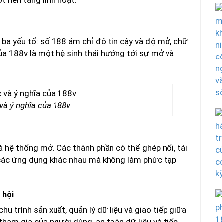
ba yếu tố: số 188 ám chỉ độ tin cậy và độ mở, chữ
 của 188v là một hệ sinh thái hướng tới sự mở và
và ý nghĩa của 188v
 hệ thống mở. Các thành phần có thể ghép nối, tái
các ứng dụng khác nhau mà không làm phức tạp
 hội
u trình sản xuất, quản lý dữ liệu và giao tiếp giữa
tham gia của người dùng, an toàn dữ liệu và tiếp