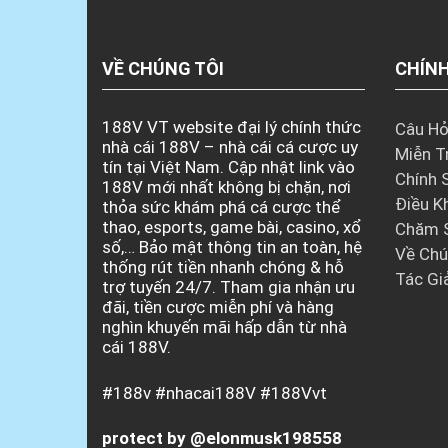
VỀ CHÚNG TÔI
CHÍN
188V VT website đại lý chính thức
Câu Hỏ
nhà cái 188V – nhà cái cá cược uy
Miễn T
tín tại Việt Nam. Cập nhật link vào
Chính 
188V mới nhất không bị chặn, nơi
Điều K
thỏa sức khám phá cá cược thể
thao, esports, game bài, casino, xổ
Chăm 
số,… Bảo mật thông tin an toàn, hệ
Về Chú
thống rút tiền nhanh chóng & hỗ
Tác Gi
trợ tuyến 24/7. Tham gia nhận ưu
đãi, tiền cược miễn phí và hàng
nghìn khuyến mãi hấp dẫn từ nhà
cái 188V.
#188v #nhacai188V #188Vvt
protect by @elonmusk198558