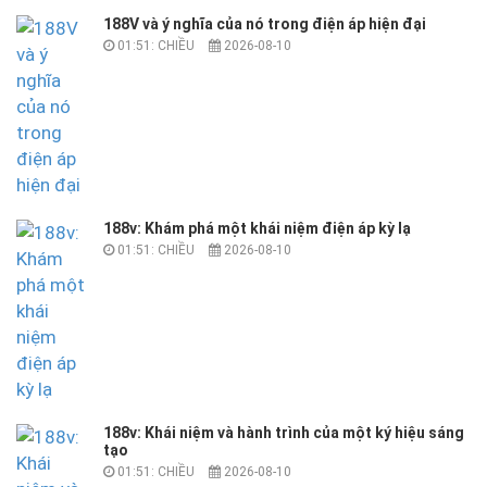
188V và ý nghĩa của nó trong điện áp hiện đại
01:51: CHIỀU
2026-08-10
188v: Khám phá một khái niệm điện áp kỳ lạ
01:51: CHIỀU
2026-08-10
188v: Khái niệm và hành trình của một ký hiệu sáng
tạo
01:51: CHIỀU
2026-08-10