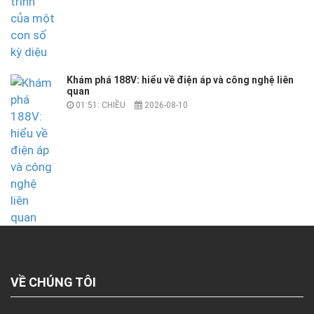
Khám phá 188V: hiểu về điện áp và công nghệ liên
quan
01:51: CHIỀU
2026-08-10
VỀ CHÚNG TÔI