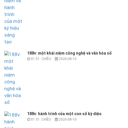
188v: một khái niệm công nghệ và văn hóa số
01:51: CHIỀU
2026-08-10
188v: hành trình của một con số kỳ diệu
01:51: CHIỀU
2026-08-10