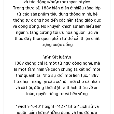
Trong thực tế, 188v hiện diện ở nhiều tầng lớp:
từ các sản phẩm tiêu dùng thông minh, hệ
thống tự động hóa đến các nền tảng giáo dục
và cộng đồng. Nó khuyến khích sự am hiểu liên
ngành, tăng cường tối ưu hóa nguồn lực và
thúc đẩy thói quen phản tư để cải thiện chất
lượng cuộc sống.
\n\n
Kết luận
\n
188v không chỉ là một từ ngữ công nghệ, mà
là một tầm nhìn về cách chúng ta kết nối mọi
thứ quanh ta. Nhờ sự đổi mới liên tục, 188v
hứa hẹn mang lại các cơ hội mới cho cá nhân
và xã hội, đồng thời đặt ra thách thức về an
toàn, quyền riêng tư và bền vững.
" width="640" height="427" title="Lịch sử và
nguồn cảm hứng\n
Ứng dụng và tác động
\n