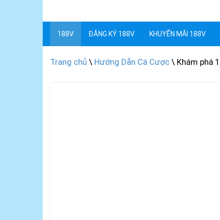
188V
ĐĂNG KÝ 188V
KHUYẾN MÃI 188V
Trang chủ
\
Hướng Dẫn Cá Cược
\ Khám phá 18