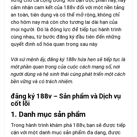
vững cho cả cộng đồng. Khi bạn đọc phần này, hãy
cảm nhận cam kết của 188v đối với một nền tảng
an toàn, tiện dụng và có thể mở rộng, không chỉ
cho hôm nay mà còn cho tương lai dài hạn của
mọi người. Đó là động lực để tiếp tục hành trình
cùng nhau, từ bước đăng ký đầu tiên đến những
quyết định số hóa quan trọng sau này.
Với sứ mệnh ấy, đăng ký 188v hứa hẹn sẽ tiếp tục là
một phần quan trọng của cuộc cách mạng số, nơi
người dùng và hệ sinh thái cùng phát triển một cách
bền vững và có trách nhiệm.
đăng ký 188v – Sản phẩm và Dịch vụ
cốt lõi
1. Danh mục sản phẩm
Trong hành trình khám phá 188v, bạn sẽ được tiếp
cận với một danh mục sản phẩm đa dạng, được