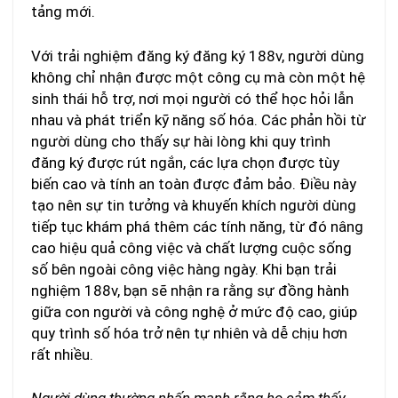
tảng mới.
Với trải nghiệm đăng ký đăng ký 188v, người dùng
không chỉ nhận được một công cụ mà còn một hệ
sinh thái hỗ trợ, nơi mọi người có thể học hỏi lẫn
nhau và phát triển kỹ năng số hóa. Các phản hồi từ
người dùng cho thấy sự hài lòng khi quy trình
đăng ký được rút ngắn, các lựa chọn được tùy
biến cao và tính an toàn được đảm bảo. Điều này
tạo nên sự tin tưởng và khuyến khích người dùng
tiếp tục khám phá thêm các tính năng, từ đó nâng
cao hiệu quả công việc và chất lượng cuộc sống
số bên ngoài công việc hàng ngày. Khi bạn trải
nghiệm 188v, bạn sẽ nhận ra rằng sự đồng hành
giữa con người và công nghệ ở mức độ cao, giúp
quy trình số hóa trở nên tự nhiên và dễ chịu hơn
rất nhiều.