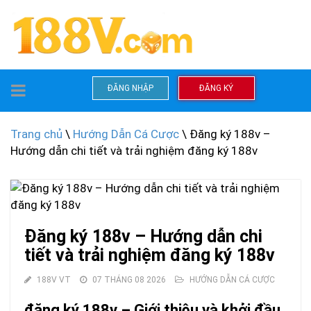
TOGGLE
ĐĂNG NHẬP
ĐĂNG KÝ
NAVIGATION
Trang chủ
\
Hướng Dẫn Cá Cược
\ Đăng ký 188v –
Hướng dẫn chi tiết và trải nghiệm đăng ký 188v
Đăng ký 188v – Hướng dẫn chi
tiết và trải nghiệm đăng ký 188v
188V VT
07 THÁNG 08 2026
HƯỚNG DẪN CÁ CƯỢC
đăng ký 188v – Giới thiệu và khởi đầu