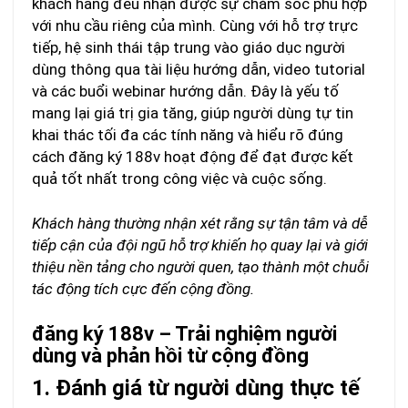
khách hàng đều nhận được sự chăm sóc phù hợp
với nhu cầu riêng của mình. Cùng với hỗ trợ trực
tiếp, hệ sinh thái tập trung vào giáo dục người
dùng thông qua tài liệu hướng dẫn, video tutorial
và các buổi webinar hướng dẫn. Đây là yếu tố
mang lại giá trị gia tăng, giúp người dùng tự tin
khai thác tối đa các tính năng và hiểu rõ đúng
cách đăng ký 188v hoạt động để đạt được kết
quả tốt nhất trong công việc và cuộc sống.
Khách hàng thường nhận xét rằng sự tận tâm và dễ
tiếp cận của đội ngũ hỗ trợ khiến họ quay lại và giới
thiệu nền tảng cho người quen, tạo thành một chuỗi
tác động tích cực đến cộng đồng.
đăng ký 188v – Trải nghiệm người
dùng và phản hồi từ cộng đồng
1. Đánh giá từ người dùng thực tế