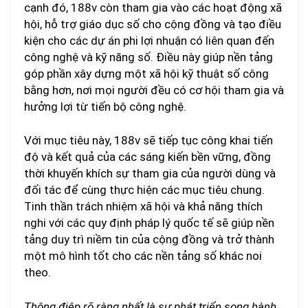
cạnh đó, 188v còn tham gia vào các hoạt động xã
hội, hỗ trợ giáo dục số cho cộng đồng và tạo điều
kiện cho các dự án phi lợi nhuận có liên quan đến
công nghệ và kỹ năng số. Điều này giúp nền tảng
góp phần xây dựng một xã hội kỹ thuật số công
bằng hơn, nơi mọi người đều có cơ hội tham gia và
hưởng lợi từ tiến bộ công nghệ.
Với mục tiêu này, 188v sẽ tiếp tục công khai tiến
độ và kết quả của các sáng kiến bền vững, đồng
thời khuyến khích sự tham gia của người dùng và
đối tác để cùng thực hiện các mục tiêu chung.
Tinh thần trách nhiệm xã hội và khả năng thích
nghi với các quy định pháp lý quốc tế sẽ giúp nền
tảng duy trì niềm tin của cộng đồng và trở thành
một mô hình tốt cho các nền tảng số khác noi
theo.
Thông điệp rõ ràng nhất là sự phát triển song hành