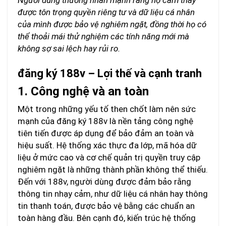
Người dùng thường nhấn mạnh rằng họ cảm thấy
được tôn trọng quyền riêng tư và dữ liệu cá nhân
của mình được bảo vệ nghiêm ngặt, đồng thời họ có
thể thoải mái thử nghiệm các tính năng mới mà
không sợ sai lệch hay rủi ro.
đăng ký 188v – Lợi thế và cạnh tranh
1. Công nghệ và an toàn
Một trong những yếu tố then chốt làm nên sức
mạnh của đăng ký 188v là nền tảng công nghệ
tiên tiến được áp dụng để bảo đảm an toàn và
hiệu suất. Hệ thống xác thực đa lớp, mã hóa dữ
liệu ở mức cao và cơ chế quản trị quyền truy cập
nghiêm ngặt là những thành phần không thể thiếu.
Đến với 188v, người dùng được đảm bảo rằng
thông tin nhạy cảm, như dữ liệu cá nhân hay thông
tin thanh toán, được bảo vệ bằng các chuẩn an
toàn hàng đầu. Bên cạnh đó, kiến trúc hệ thống