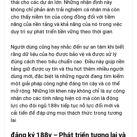
thái cho các dự án lớn. Những nhận định này
không chỉ phản ánh trải nghiệm cá nhân mà còn
cho thấy niềm tin của cộng đồng đối với tiềm
năng của nền tảng và khả năng của nó trong việc
duy trì sự phát triển bền vững theo thời gian.
Người dùng cũng hay nhắc đến sự an tâm khi biết
rằng dữ liệu của họ được bảo vệ và được xử lý
đúng cách theo tiêu chuẩn cao. Điều này giúp nền
tảng giữ được uy tín và thu hút thêm nhiều người
dùng mới, đặc biệt là những người đang tìm kiếm
một giải pháp công nghệ đáng tin cậy và có thể
mở rộng. Những lời khen này không chỉ là sự công
nhận cho các tính năng hiện có mà còn là động
lực cho đội ngũ 188v tiếp tục nỗ lực đổi mới và
cải tiến để đáp ứng mọi thách thức trong tương
lai.
đăng ký 188v – Phát triển tương lai và