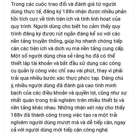
Trong các cuộc trao đổi và đánh giá từ người
dùng thực tế, đăng ký 188v nhận được nhiều phản
hồi tích cực về tính tiện ích và tính linh hoạt của
quy trình. Người dùng cho biết họ cảm thấy quy
trình đăng ký được rút ngắn đáng kể so với các
nền tảng truyền thống, giúp họ nhanh chóng tiếp
cận các tiện ích và dịch vụ mà nền tảng cung cấp.
Một số người dùng chia sẻ rằng họ đã có thể
thiết lập tài khoản và bắt đầu sử dụng các công
cụ quản lý công việc chỉ sau vài phút, thay vì phải
trải qua nhiều bước xác thực phức tạp. Đáng chú
ý, nhiều người dùng đã đánh giá cao tính minh
bạch của các điều khoản và quyền lợi, cũng như sự
nhất quán trong trải nghiệm trên nhiều thiết bị và
nền tảng khác nhau. Những nhận xét này cho thấy
188v đã thành công trong việc tạo ra một trải
nghiệm người dùng mượt mà và dễ tiếp cận, ngay
cả với người dùng mới tiếp cận công nghệ.