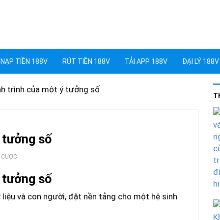
NẠP TIỀN 188V
RÚT TIỀN 188V
TẢI APP 188V
ĐẠI LÝ 188V
h trình của một ý tưởng số
T
ý tưởng số
 CƯỢC
ý tưởng số
 liệu và con người, đặt nền tảng cho một hệ sinh