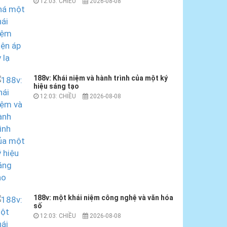
12:03: CHIỀU
2026-08-08
188v: Khái niệm và hành trình của một ký
hiệu sáng tạo
12:03: CHIỀU
2026-08-08
188v: một khái niệm công nghệ và văn hóa
số
12:03: CHIỀU
2026-08-08