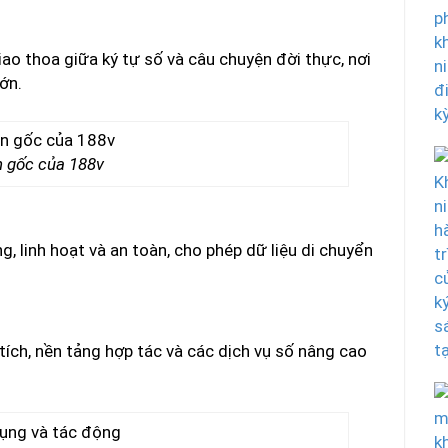
o thoa giữa ký tự số và câu chuyện đời thực, nơi
ớn.
 gốc của 188v
, linh hoạt và an toàn, cho phép dữ liệu di chuyển
ch, nền tảng hợp tác và các dịch vụ số nâng cao