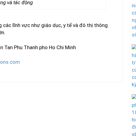
ng và tác động
các lĩnh vực như giáo dục, y tế và đô thị thông
ớn.
n Tan Phu Thanh pho Ho Chi Minh
tions.com