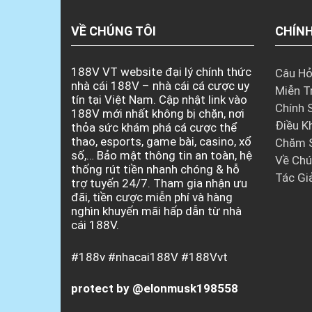
VỀ CHÚNG TÔI
CHÍN
188V VT website đại lý chính thức
Câu Hỏ
nhà cái 188V – nhà cái cá cược uy
Miễn T
tín tại Việt Nam. Cập nhật link vào
Chính 
188V mới nhất không bị chặn, nơi
Điều K
thỏa sức khám phá cá cược thể
thao, esports, game bài, casino, xổ
Chăm 
số,… Bảo mật thông tin an toàn, hệ
Về Chú
thống rút tiền nhanh chóng & hỗ
Tác Gi
trợ tuyến 24/7. Tham gia nhận ưu
đãi, tiền cược miễn phí và hàng
nghìn khuyến mãi hấp dẫn từ nhà
cái 188V.
#188v #nhacai188V #188Vvt
protect by @elonmusk198558