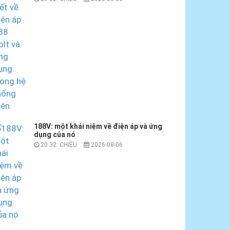
188V: một khái niệm về điện áp và ứng
dụng của nó
20:32: CHIỀU
2026-08-06