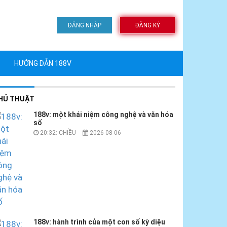
ĐĂNG NHẬP
ĐĂNG KÝ
HƯỚNG DẪN 188V
HỦ THUẬT
188v: một khái niệm công nghệ và văn hóa
số
20:32: CHIỀU
2026-08-06
188v: hành trình của một con số kỳ diệu