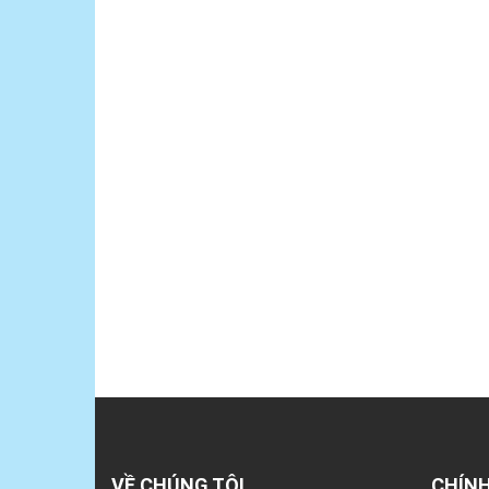
VỀ CHÚNG TÔI
CHÍN