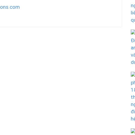
tions.com