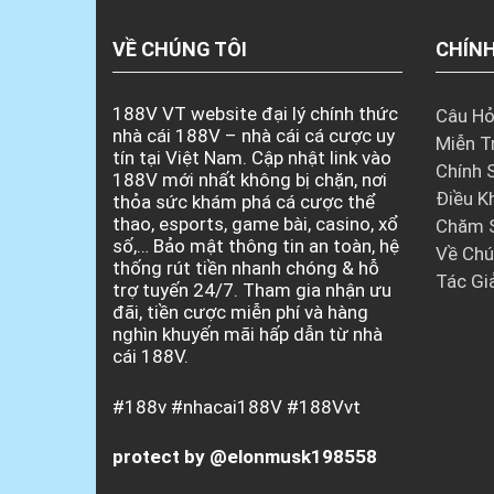
VỀ CHÚNG TÔI
CHÍN
188V VT website đại lý chính thức
Câu Hỏ
nhà cái 188V – nhà cái cá cược uy
Miễn T
tín tại Việt Nam. Cập nhật link vào
Chính 
188V mới nhất không bị chặn, nơi
Điều K
thỏa sức khám phá cá cược thể
thao, esports, game bài, casino, xổ
Chăm 
số,… Bảo mật thông tin an toàn, hệ
Về Chú
thống rút tiền nhanh chóng & hỗ
Tác Gi
trợ tuyến 24/7. Tham gia nhận ưu
đãi, tiền cược miễn phí và hàng
nghìn khuyến mãi hấp dẫn từ nhà
cái 188V.
#188v #nhacai188V #188Vvt
protect by @elonmusk198558