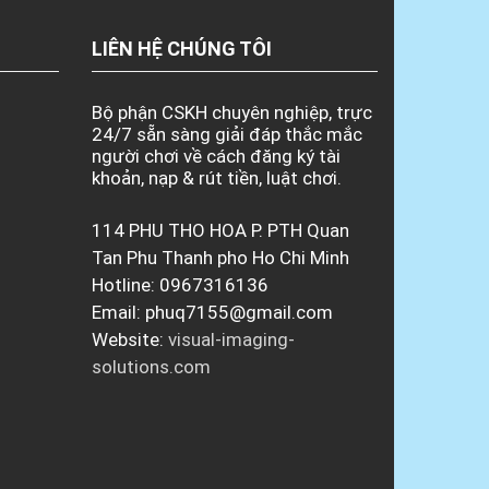
LIÊN HỆ CHÚNG TÔI
Bộ phận CSKH chuyên nghiệp, trực
24/7 sẵn sàng giải đáp thắc mắc
người chơi về cách đăng ký tài
khoản, nạp & rút tiền, luật chơi.
114 PHU THO HOA P. PTH Quan
Tan Phu Thanh pho Ho Chi Minh
Hotline: 0967316136
Email:
phuq7155@gmail.com
Website:
visual-imaging-
solutions.com