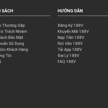
H SÁCH
HƯỚNG DẪN
i Thường Gặp
Đăng Ký 188V
rừ Trách Nhiệm
Khuyến Mãi 188V
Sách Bảo Mật
Nạp Tiền 188V
hoản Sử Dụng
Rút tiền 188V
Sóc Khách Hàng
Tải App 188V
ng Tôi
Đại Lý 188V
ả
FAQ 188V