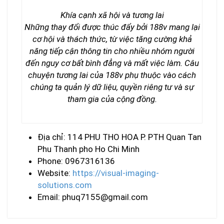
Khía cạnh xã hội và tương lai
Những thay đổi được thúc đẩy bởi 188v mang lại
cơ hội và thách thức, từ việc tăng cường khả
năng tiếp cận thông tin cho nhiều nhóm người
đến nguy cơ bất bình đẳng và mất việc làm. Câu
chuyện tương lai của 188v phụ thuộc vào cách
chúng ta quản lý dữ liệu, quyền riêng tư và sự
tham gia của cộng đồng.
Địa chỉ: 114 PHU THO HOA P. PTH Quan Tan
Phu Thanh pho Ho Chi Minh
Phone: 0967316136
Website:
https://visual-imaging-
solutions.com
Email:
phuq7155@gmail.com