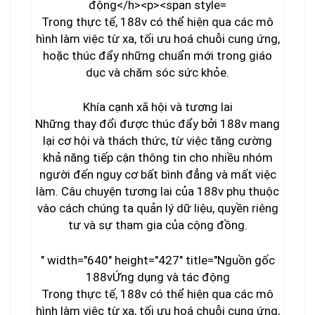
Trong thực tế, 188v có thể hiện qua các mô
hình làm việc từ xa, tối ưu hoá chuỗi cung ứng,
hoặc thúc đẩy những chuẩn mới trong giáo
dục và chăm sóc sức khỏe.
Khía cạnh xã hội và tương lai
Những thay đổi được thúc đẩy bởi 188v mang
lại cơ hội và thách thức, từ việc tăng cường
khả năng tiếp cận thông tin cho nhiều nhóm
người đến nguy cơ bất bình đẳng và mất việc
làm. Câu chuyện tương lai của 188v phụ thuộc
vào cách chúng ta quản lý dữ liệu, quyền riêng
tư và sự tham gia của cộng đồng.
" width="640" height="427" title="Nguồn gốc
188v
Ứng dụng và tác động
Trong thực tế, 188v có thể hiện qua các mô
hình làm việc từ xa, tối ưu hoá chuỗi cung ứng,