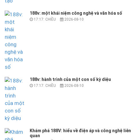
188v: một khái niệm công nghệ và văn hóa số
17:17: CHIỀU
2026-08-10
188v: hành trình của một con số kỳ diệu
17:17: CHIỀU
2026-08-10
Khám phá 188V: hiểu về điện áp và công nghệ liên
quan