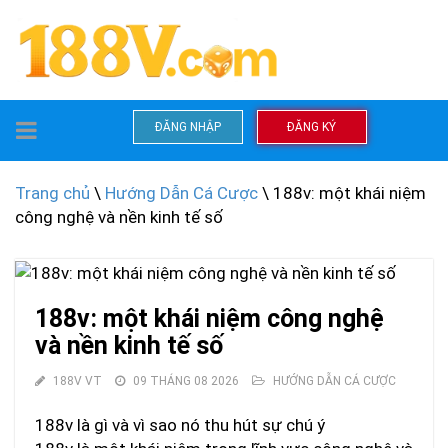
TOGGLE
ĐĂNG NHẬP
ĐĂNG KÝ
NAVIGATION
Trang chủ
\
Hướng Dẫn Cá Cược
\ 188v: một khái niệm
công nghệ và nền kinh tế số
188v: một khái niệm công nghệ
và nền kinh tế số
188V VT
09 THÁNG 08 2026
HƯỚNG DẪN CÁ CƯỢC
188v là gì và vì sao nó thu hút sự chú ý