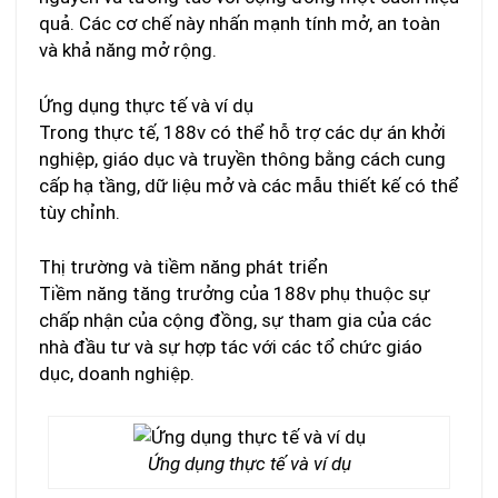
quả. Các cơ chế này nhấn mạnh tính mở, an toàn
và khả năng mở rộng.
Ứng dụng thực tế và ví dụ
Trong thực tế, 188v có thể hỗ trợ các dự án khởi
nghiệp, giáo dục và truyền thông bằng cách cung
cấp hạ tầng, dữ liệu mở và các mẫu thiết kế có thể
tùy chỉnh.
Thị trường và tiềm năng phát triển
Tiềm năng tăng trưởng của 188v phụ thuộc sự
chấp nhận của cộng đồng, sự tham gia của các
nhà đầu tư và sự hợp tác với các tổ chức giáo
dục, doanh nghiệp.
Ứng dụng thực tế và ví dụ