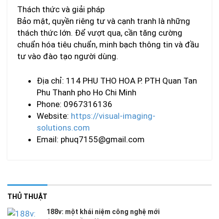
Thách thức và giải pháp
Bảo mật, quyền riêng tư và cạnh tranh là những
thách thức lớn. Để vượt qua, cần tăng cường
chuẩn hóa tiêu chuẩn, minh bạch thông tin và đầu
tư vào đào tạo người dùng.
Địa chỉ: 114 PHU THO HOA P. PTH Quan Tan
Phu Thanh pho Ho Chi Minh
Phone: 0967316136
Website:
https://visual-imaging-
solutions.com
Email:
phuq7155@gmail.com
THỦ THUẬT
188v: một khái niệm công nghệ mới