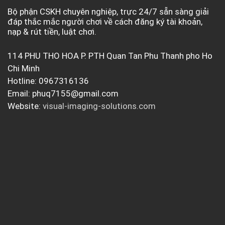
Bộ phận CSKH chuyên nghiệp, trực 24/7 sẵn sàng giải
đáp thắc mắc người chơi về cách đăng ký tài khoản,
nạp & rút tiền, luật chơi.
114 PHU THO HOA P. PTH Quan Tan Phu Thanh pho Ho
Chi Minh
Hotline: 0967316136
Email:
phuq7155@gmail.com
Website:
visual-imaging-solutions.com