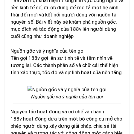
188v là một khái niệm trong lĩnh vực công nghệ và
nền kinh tế số, được dùng để mô tả một hệ sinh
thái đổi mới và kết nối người dùng với nguồn tài
nguyên số. Bài viết này sẽ khám phá nguồn gốc,
mục đích và tác động của 188v lên người dùng
cuối cũng như doanh nghiệp.
Nguồn gốc và ý nghĩa của tên gọi
Tên gọi 188v gợi lên sự tinh tế và tầm nhìn về
tương lai. Các thành phần số và chữ cái thể hiện
tính xác thực, tốc độ và sự linh hoạt của nền tảng.
Nguồn gốc và ý nghĩa của tên gọi
Nguyên tắc hoạt động và cơ chế vận hành
188v hoạt động dựa trên một bộ công cụ mở cho
phép người dùng xây dựng giải pháp, chia sẻ tài
nguyên và tương tác với cộng đồng một cách hiệu