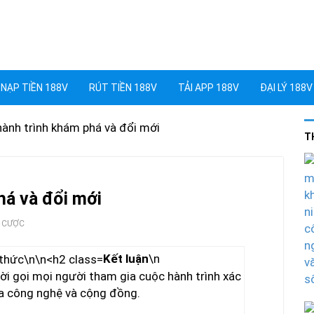
NẠP TIỀN 188V
RÚT TIỀN 188V
TẢI APP 188V
ĐẠI LÝ 188V
ành trình khám phá và đổi mới
T
há và đổi mới
 CƯỢC
Kết luận
\n
ời gọi mọi người tham gia cuộc hành trình xác
của công nghệ và cộng đồng.