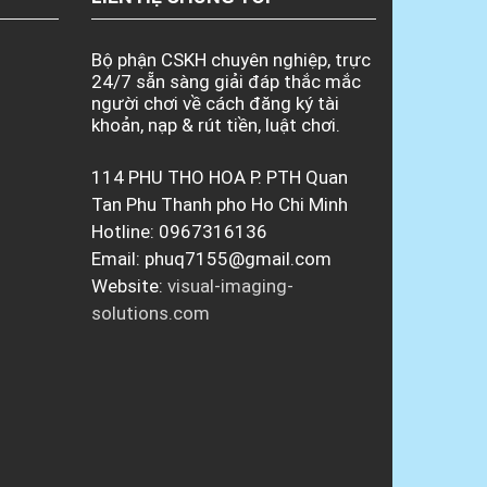
Bộ phận CSKH chuyên nghiệp, trực
24/7 sẵn sàng giải đáp thắc mắc
người chơi về cách đăng ký tài
khoản, nạp & rút tiền, luật chơi.
114 PHU THO HOA P. PTH Quan
Tan Phu Thanh pho Ho Chi Minh
Hotline: 0967316136
Email:
phuq7155@gmail.com
Website:
visual-imaging-
solutions.com