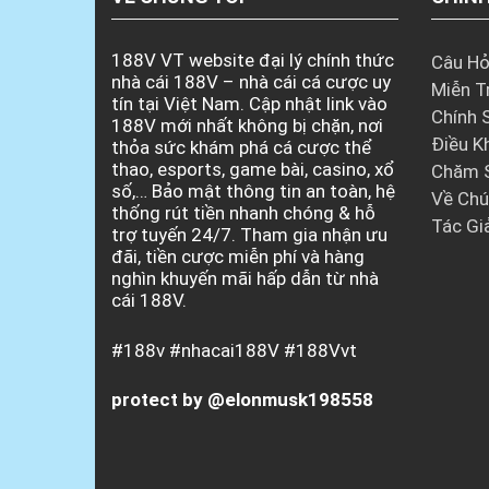
188V VT website đại lý chính thức
Câu Hỏ
nhà cái 188V – nhà cái cá cược uy
Miễn T
tín tại Việt Nam. Cập nhật link vào
Chính 
188V mới nhất không bị chặn, nơi
Điều K
thỏa sức khám phá cá cược thể
thao, esports, game bài, casino, xổ
Chăm 
số,… Bảo mật thông tin an toàn, hệ
Về Chú
thống rút tiền nhanh chóng & hỗ
Tác Gi
trợ tuyến 24/7. Tham gia nhận ưu
đãi, tiền cược miễn phí và hàng
nghìn khuyến mãi hấp dẫn từ nhà
cái 188V.
#188v #nhacai188V #188Vvt
protect by @elonmusk198558