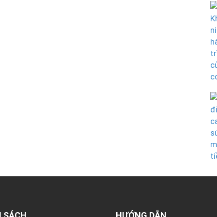
H SÁCH
HƯỚNG DẪN