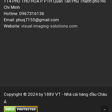
114 PHU THO HOA P. PTH Quan Tan Phu Thanh pho Ho
Chi Minh
Hotline: 0967316136
Email:
phuq7155@gmail.com
Website:
visual-imaging-solutions.com
Copyright © 2024 by
188V VT
- Nhà cái hàng đầu Châu
Á