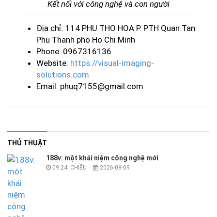
Kết nối với công nghệ và con người
Địa chỉ: 114 PHU THO HOA P. PTH Quan Tan
Phu Thanh pho Ho Chi Minh
Phone: 0967316136
Website:
https://visual-imaging-
solutions.com
Email:
phuq7155@gmail.com
THỦ THUẬT
188v: một khái niệm công nghệ mới
09:24: CHIỀU
2026-08-09