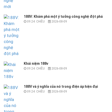
188V: Khám phá một ý tưởng công nghệ đột phá
09:24: CHIỀU
2026-08-09
Khái niệm 188v
09:24: CHIỀU
2026-08-09
188V và ý nghĩa của nó trong điện áp hiện đại
09:24: CHIỀU
2026-08-09