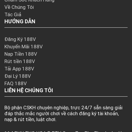
Về Chúng Tôi
Tác Giả
HƯỚNG DẪN
Đăng Ký 188V
Khuyến Mãi 188V
Nạp Tiền 188V
Rút tiền 188V
Tải App 188V
Đại Lý 188V
FAQ 188V
LIÊN HỆ CHÚNG TÔI
Bộ phận CSKH chuyên nghiệp, trực 24/7 sẵn sàng giải
đáp thắc mắc người chơi về cách đăng ký tài khoản,
nạp & rút tiền, luật chơi.