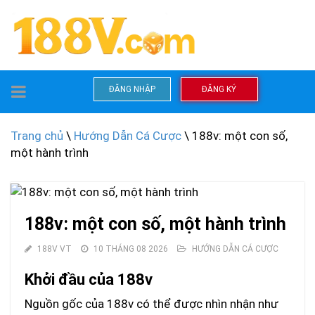
TOGGLE
ĐĂNG NHẬP
ĐĂNG KÝ
NAVIGATION
Trang chủ
\
Hướng Dẫn Cá Cược
\ 188v: một con số,
một hành trình
188v: một con số, một hành trình
188V VT
10 THÁNG 08 2026
HƯỚNG DẪN CÁ CƯỢC
Khởi đầu của 188v
Nguồn gốc của 188v có thể được nhìn nhận như