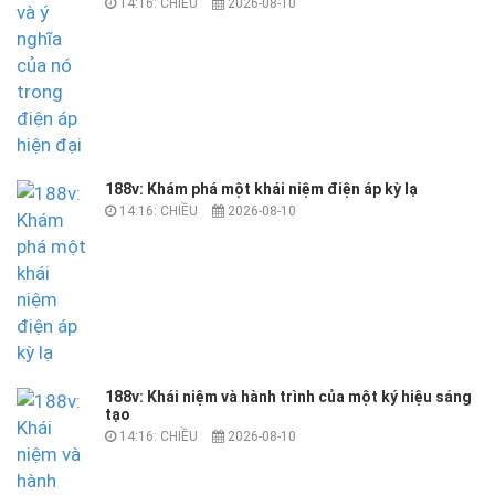
14:16: CHIỀU
2026-08-10
188v: Khám phá một khái niệm điện áp kỳ lạ
14:16: CHIỀU
2026-08-10
188v: Khái niệm và hành trình của một ký hiệu sáng
tạo
14:16: CHIỀU
2026-08-10