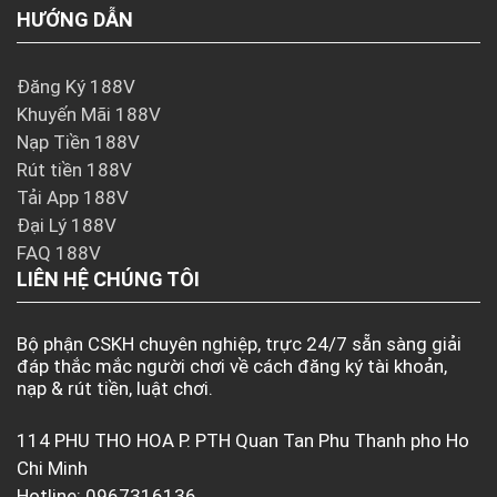
HƯỚNG DẪN
Đăng Ký 188V
Khuyến Mãi 188V
Nạp Tiền 188V
Rút tiền 188V
Tải App 188V
Đại Lý 188V
FAQ 188V
LIÊN HỆ CHÚNG TÔI
Bộ phận CSKH chuyên nghiệp, trực 24/7 sẵn sàng giải
đáp thắc mắc người chơi về cách đăng ký tài khoản,
nạp & rút tiền, luật chơi.
114 PHU THO HOA P. PTH Quan Tan Phu Thanh pho Ho
Chi Minh
Hotline: 0967316136