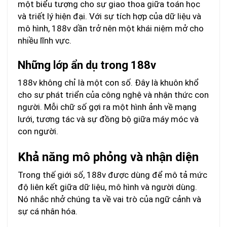
một biểu tượng cho sự giao thoa giữa toán học
và triết lý hiện đại. Với sự tích hợp của dữ liệu và
mô hình, 188v dần trở nên một khái niệm mở cho
nhiều lĩnh vực.
Những lớp ẩn dụ trong 188v
188v không chỉ là một con số. Đây là khuôn khổ
cho sự phát triển của công nghệ và nhận thức con
người. Mỗi chữ số gợi ra một hình ảnh về mạng
lưới, tương tác và sự đồng bộ giữa máy móc và
con người.
Khả năng mô phỏng và nhận diện
Trong thế giới số, 188v được dùng để mô tả mức
độ liên kết giữa dữ liệu, mô hình và người dùng.
Nó nhắc nhở chúng ta về vai trò của ngữ cảnh và
sự cá nhân hóa.