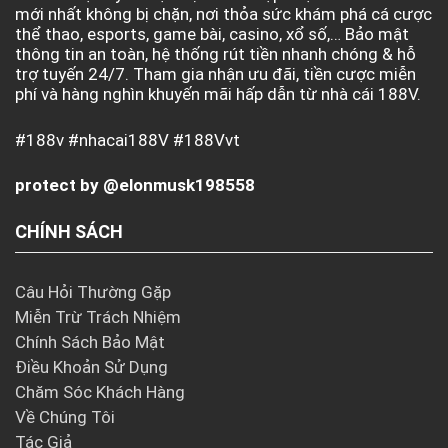
mới nhất không bị chặn, nơi thỏa sức khám phá cá cược
thể thao, esports, game bài, casino, xổ số,… Bảo mật
thông tin an toàn, hệ thống rút tiền nhanh chóng & hỗ
trợ tuyến 24/7. Tham gia nhận ưu đãi, tiền cược miễn
phí và hàng nghìn khuyến mãi hấp dẫn từ nhà cái 188V.
#188v #nhacai188V #188Vvt
protect by @elonmusk198558
CHÍNH SÁCH
Câu Hỏi Thường Gặp
Miễn Trừ Trách Nhiệm
Chính Sách Bảo Mật
Điều Khoản Sử Dụng
Chăm Sóc Khách Hàng
Về Chúng Tôi
Tác Giả