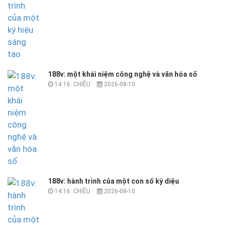
188v: một khái niệm công nghệ và văn hóa số
14:16: CHIỀU
2026-08-10
188v: hành trình của một con số kỳ diệu
14:16: CHIỀU
2026-08-10