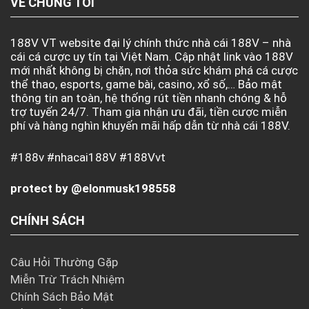
VỀ CHÚNG TÔI
188V VT website đại lý chính thức nhà cái 188V – nhà
cái cá cược uy tín tại Việt Nam. Cập nhật link vào 188V
mới nhất không bị chặn, nơi thỏa sức khám phá cá cược
thể thao, esports, game bài, casino, xổ số,… Bảo mật
thông tin an toàn, hệ thống rút tiền nhanh chóng & hỗ
trợ tuyến 24/7. Tham gia nhận ưu đãi, tiền cược miễn
phí và hàng nghìn khuyến mãi hấp dẫn từ nhà cái 188V.
#188v #nhacai188V #188Vvt
protect by @elonmusk198558
CHÍNH SÁCH
Câu Hỏi Thường Gặp
Miễn Trừ Trách Nhiệm
Chính Sách Bảo Mật