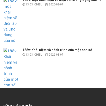
13:03: CHIỀU
2026-08-07
188v: Khái niệm và hành trình của một con số
13:03: CHIỀU
2026-08-07