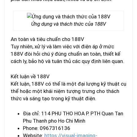
Ứng dụng và thách thức của 188V
An toàn và tiêu chuẩn cho 188V
Tuy nhiên, xử lý và làm việc với điện áp ở mức
188V đòi hỏi chú ý đúng chuẩn an toàn, thiết kế
cách ly, bảo hộ và tuân thủ các quy định liên quan.
Kết luận về 188V
Kết luận, 188V có thể là một đại lượng kỹ thuật cụ
thể hoặc một khái niệm tượng trưng cho thách
thức và sáng tạo trong kỹ thuật điện.
Địa chỉ: 114 PHU THO HOA P. PTH Quan Tan
Phu Thanh pho Ho Chi Minh
Phone: 0967316136
Website:
https://visual-imaging-