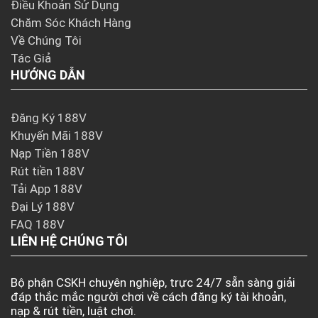
Điều Khoản Sử Dụng
Chăm Sóc Khách Hàng
Về Chúng Tôi
Tác Giả
HƯỚNG DẪN
Đăng Ký 188V
Khuyến Mãi 188V
Nạp Tiền 188V
Rút tiền 188V
Tải App 188V
Đại Lý 188V
FAQ 188V
LIÊN HỆ CHÚNG TÔI
Bộ phận CSKH chuyên nghiệp, trực 24/7 sẵn sàng giải
đáp thắc mắc người chơi về cách đăng ký tài khoản,
nạp & rút tiền, luật chơi.