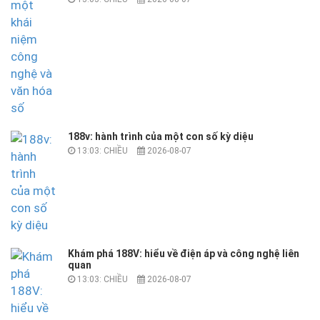
188v: hành trình của một con số kỳ diệu
13:03: CHIỀU
2026-08-07
Khám phá 188V: hiểu về điện áp và công nghệ liên
quan
13:03: CHIỀU
2026-08-07