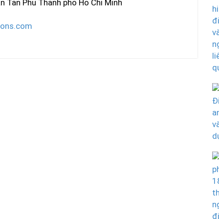
n Tan Phu Thanh pho Ho Chi Minh
tions.com