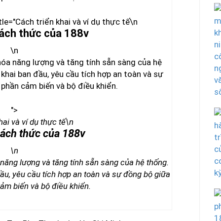
le="Cách triển khai và ví dụ thực tế\n
hách thức của 188v
\n
 hóa năng lượng và tăng tính sẵn sàng của hệ
khai ban đầu, yêu cầu tích hợp an toàn và sự
phần cảm biến và bộ điều khiển.
">
hai và ví dụ thực tế\n
thách thức của 188v
\n
 năng lượng và tăng tính sẵn sàng của hệ thống.
ầu, yêu cầu tích hợp an toàn và sự đồng bộ giữa
ảm biến và bộ điều khiển.