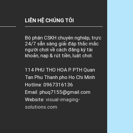
LIÊN HỆ CHÚNG TÔI
Bộ phận CSKH chuyên nghiệp, trực
24/7 sẵn sàng giải đáp thắc mắc
người chơi về cách đăng ký tài
khoản, nạp & rút tiền, luật chơi.
114 PHU THO HOA P. PTH Quan
Tan Phu Thanh pho Ho Chi Minh
Hotline: 0967316136
Email:
phuq7155@gmail.com
Website:
visual-imaging-
solutions.com