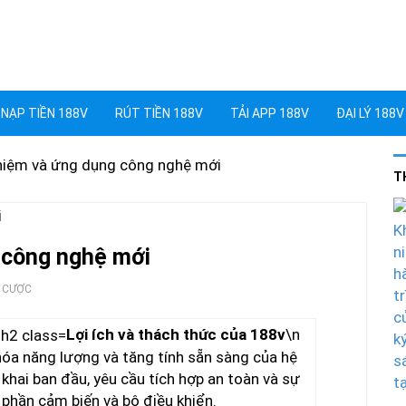
NẠP TIỀN 188V
RÚT TIỀN 188V
TẢI APP 188V
ĐẠI LÝ 188V
 niệm và ứng dụng công nghệ mới
T
 công nghệ mới
 CƯỢC
Lợi ích và thách thức của 188v
\n
 hóa năng lượng và tăng tính sẵn sàng của hệ
khai ban đầu, yêu cầu tích hợp an toàn và sự
phần cảm biến và bộ điều khiển.