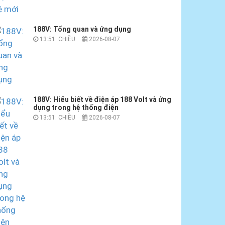
188V: Tổng quan và ứng dụng
13:51: CHIỀU
2026-08-07
188V: Hiểu biết về điện áp 188 Volt và ứng
dụng trong hệ thống điện
13:51: CHIỀU
2026-08-07