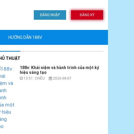
ĐĂNG NHẬP
ĐĂNG KÝ
HƯỚNG DẪN 188V
HỦ THUẬT
188v: Khái niệm và hành trình của một ký
hiệu sáng tạo
13:51: CHIỀU
2026-08-07