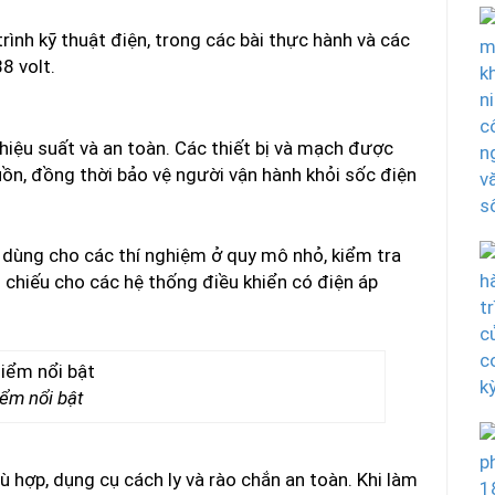
rình kỹ thuật điện, trong các bài thực hành và các
8 volt.
hiệu suất và an toàn. Các thiết bị và mạch được
ồn, đồng thời bảo vệ người vận hành khỏi sốc điện
dùng cho các thí nghiệm ở quy mô nhỏ, kiểm tra
 chiếu cho các hệ thống điều khiển có điện áp
ểm nổi bật
hù hợp, dụng cụ cách ly và rào chắn an toàn. Khi làm