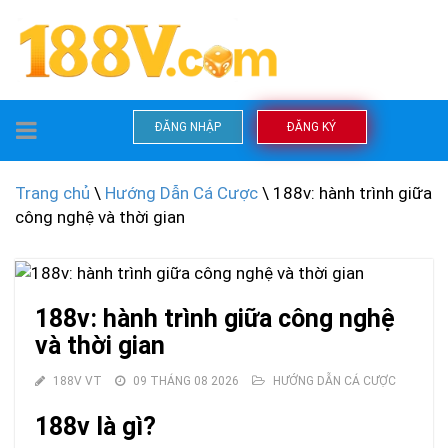
TOGGLE
ĐĂNG NHẬP
ĐĂNG KÝ
NAVIGATION
Trang chủ
\
Hướng Dẫn Cá Cược
\ 188v: hành trình giữa
công nghệ và thời gian
188v: hành trình giữa công nghệ
và thời gian
188V VT
09 THÁNG 08 2026
HƯỚNG DẪN CÁ CƯỢC
188v là gì?