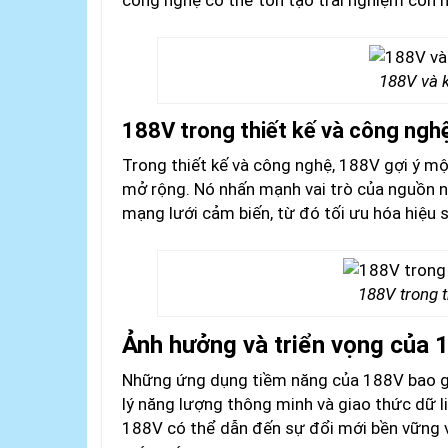
188V và 
188V trong thiết kế và công ngh
Trong thiết kế và công nghệ, 188V gợi ý m
mở rộng. Nó nhấn mạnh vai trò của nguồn n
mạng lưới cảm biến, từ đó tối ưu hóa hiệu s
188V trong t
Ảnh hưởng và triển vọng của 
Những ứng dụng tiềm năng của 188V bao g
lý năng lượng thông minh và giao thức dữ 
188V có thể dẫn đến sự đổi mới bền vững 