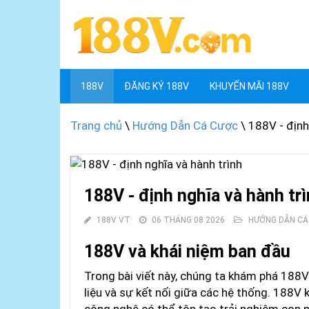
188V
ĐĂNG KÝ 188V
KHUYẾN MÃI 188V
Trang chủ
\
Hướng Dẫn Cá Cược
\ 188V - định
188V - định nghĩa và hành tr
188V VT
06 THÁNG 08 2026
HƯỚNG DẪN CÁ
188V và khái niệm ban đầu
Trong bài viết này, chúng ta khám phá 188
liệu và sự kết nối giữa các hệ thống. 188V
công nghệ có thể tôn tạo trải nghiệm con n