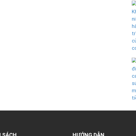
H SÁCH
HƯỚNG DẪN