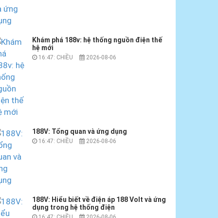
Khám phá 188v: hệ thống nguồn điện thế
hệ mới
16:47: CHIỀU
2026-08-06
188V: Tổng quan và ứng dụng
16:47: CHIỀU
2026-08-06
188V: Hiểu biết về điện áp 188 Volt và ứng
dụng trong hệ thống điện
16:47: CHIỀU
2026-08-06