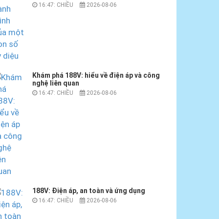
16:47: CHIỀU
2026-08-06
Khám phá 188V: hiểu về điện áp và công
nghệ liên quan
16:47: CHIỀU
2026-08-06
188V: Điện áp, an toàn và ứng dụng
16:47: CHIỀU
2026-08-06