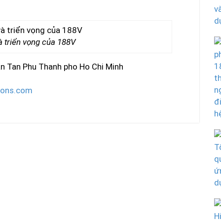
 triển vọng của 188V
n Tan Phu Thanh pho Ho Chi Minh
tions.com