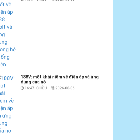
188V: một khái niệm về điện áp và ứng
dụng của nó
16:47: CHIỀU
2026-08-06