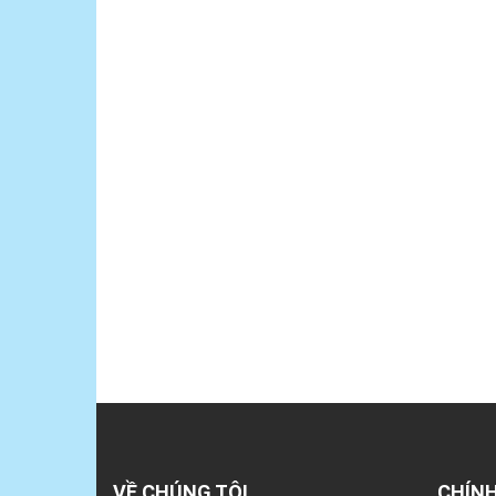
VỀ CHÚNG TÔI
CHÍN